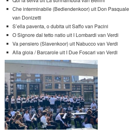
Qui la selva uit La sonnambula van Bellini
Che interminabile (Bediendenkoor) uit Don Pasquale
van Donizetti
S’ella paventa, o dubita uit Saffo van Pacini
O Signore dal tetto natio uit I Lombardi van Verdi
Va pensiero (Slavenkoor) uit Nabucco van Verdi
Alla gioia / Barcarole uit I Due Foscari van Verdi