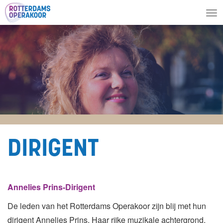
To
nav
DIRIGENT
Annelies Prins-Dirigent
De leden van het Rotterdams Operakoor zijn blij met hun
dirigent Annelies Prins. Haar rijke muzikale achtergrond,