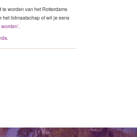
 te worden van het Rotterdams
het lidmaatschap of wil je eens
id worden’
.
nda
.