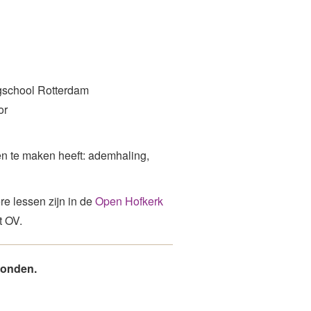
ngschool Rotterdam
or
en te maken heeft: ademhaling,
e lessen zijn in de
Open Hofkerk
t OV.
vonden.