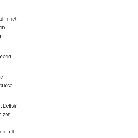
l in het
een
et
gebed
de
abucco
L’elisir
izetti
mel uit