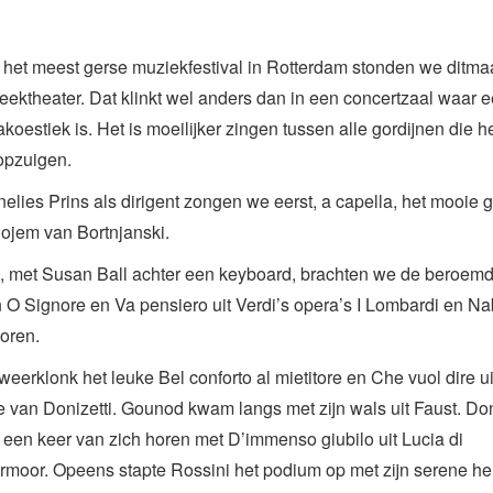
 het meest gerse muziekfestival in Rotterdam stonden we ditmaa
heektheater. Dat klinkt wel anders dan in een concertzaal waar 
koestiek is. Het is moeilijker zingen tussen alle gordijnen die h
opzuigen.
elies Prins als dirigent zongen we eerst, a capella, het mooie 
ojem van Bortnjanski.
 met Susan Ball achter een keyboard, brachten we de beroem
 O Signore en Va pensiero uit Verdi’s opera’s I Lombardi en N
oren.
weerklonk het leuke Bel conforto al mietitore en Che vuol dire uit 
 van Donizetti. Gounod kwam langs met zijn wals uit Faust. Don
g een keer van zich horen met D’immenso giubilo uit Lucia di
oor. Opeens stapte Rossini het podium op met zijn serene he