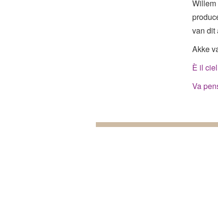
Willem 
produce
van dit
Akke va
È il cie
Va pen