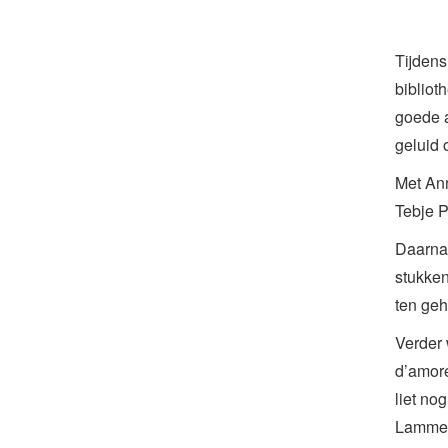
Tijdens
bibliot
goede a
geluid 
Met Ann
Tebje P
Daarna,
stukken
ten geh
Verder 
d’amore
liet no
Lammerm